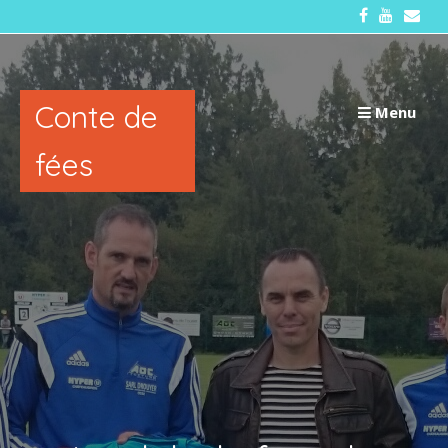
Passer
au
contenu
Conte de
Menu
fées