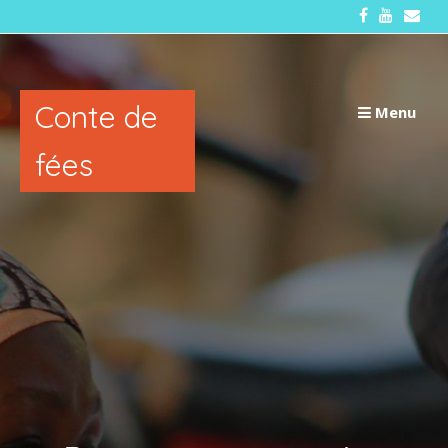
Passer
au
contenu
Conte de
Menu
fées